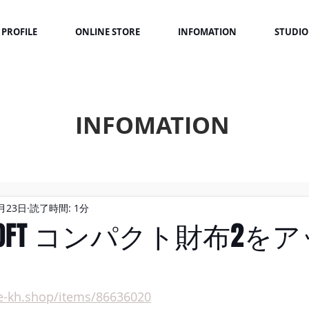
PROFILE
ONLINE STORE
INFOMATION
STUDIO
INFOMATION
月23日
読了時間: 1分
 & SOFT コンパクト財布2
e-kh.shop/items/86636020